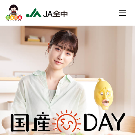
会長メッセージ
JA全中とは
JA全中の事業
出版物
所在地