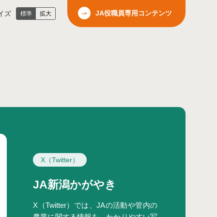
JA役職員専用コンテンツ
イズ
標準
拡大
X（Twitter）
JA新潟かがやき
X（Twitter）では、JAの活動や管内の
農業に関する情報を、わかりやすい写