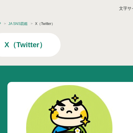
文字サ
P
JA SNS図鑑
X（Twitter）
X（Twitter）