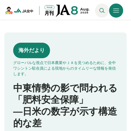
8
Aug.
2026
海外だより
グローバルな視点で日本農業やＪＡを見つめるために、全中
ワシントン駐在員による現地からのタイムリーな情報を発信
します。
中東情勢の影で問われる
「肥料安全保障」
―日米の数字が示す構造
的な差