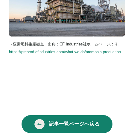
（窒素肥料生産拠点 出典：CF Industries社ホームページより）
https://preprod.cfindustries.com/what-we-do/ammonia-production
記事一覧ページへ戻る