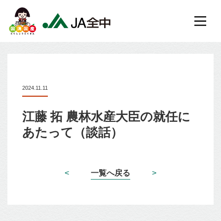
会長メッセージ
2024.11.11
JA全中とは
江藤 拓 農林水産大臣の就任に
あたって（談話）
JA全中の事業
出版物
<
一覧へ戻る
>
所在地