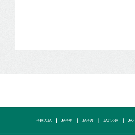
全国のJA
JA全中
JA全農
JA共済連
JA