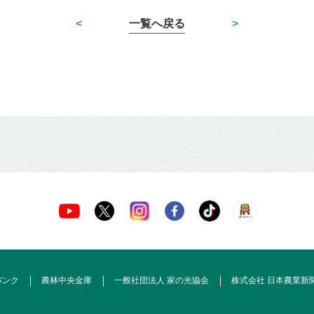
<
一覧へ戻る
>
バンク
農林中央金庫
一般社団法人 家の光協会
株式会社 日本農業新