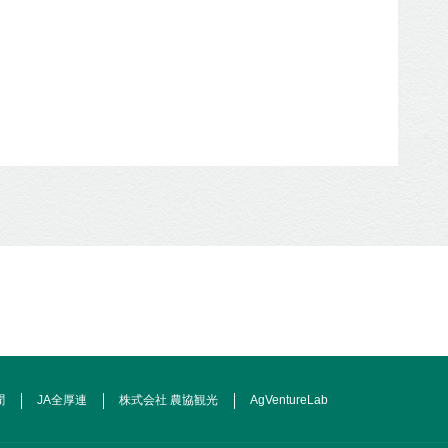
聞
JA全厚連
株式会社 農協観光
AgVentureLab