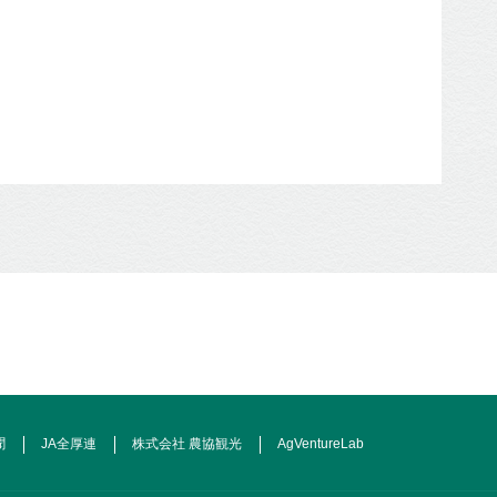
聞
JA全厚連
株式会社 農協観光
AgVentureLab