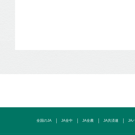
全国のJA
JA全中
JA全農
JA共済連
JA