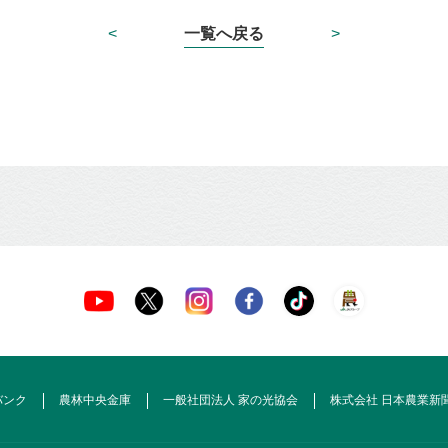
<
一覧へ戻る
>
バンク
農林中央金庫
一般社団法人 家の光協会
株式会社 日本農業新