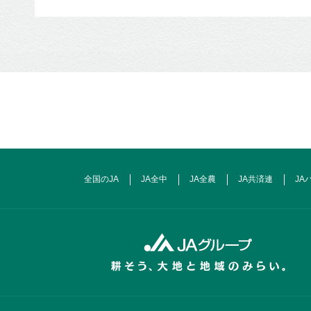
全国のJA
JA全中
JA全農
JA共済連
JA