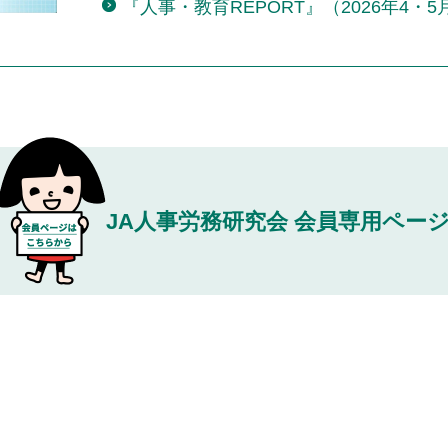
『⼈事・教育REPORT』（2026年4・
JA⼈事労務研究会
会員専⽤ペー