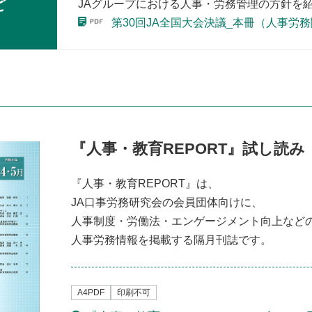
ど
JAグループにおける⼈事・労務管理の⽅針を
第30回JA全国⼤会決議_本冊（⼈事労
『⼈事・教育REPORT』
試し読み
『⼈事・教育REPORT』は、
JA⼝事労務研究会の会員団体向けに、
⼈事制度・労働法・エンゲージメント向上など
⼈事労務情報を掲載する隔⽉刊誌です。
A4PDF
印刷不可