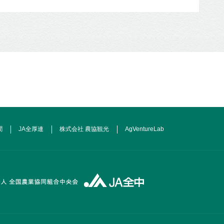
聞
JA全厚連
株式会社 農協観光
AgVentureLab