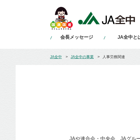
会長メッセージ
JA全中と
JA全中
JA全中の事業
⼈事労務関連
JAや連合会・中央会、JAグ