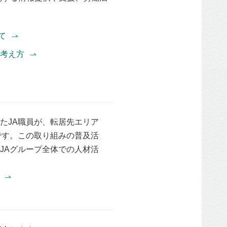
いて
的考え⽅
たJA職員が、転居先エリア
です。この取り組みの普及活
JAグループ全体での⼈材活
)