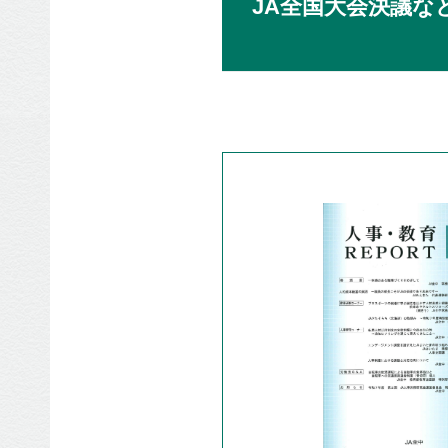
JA全国⼤会決議な