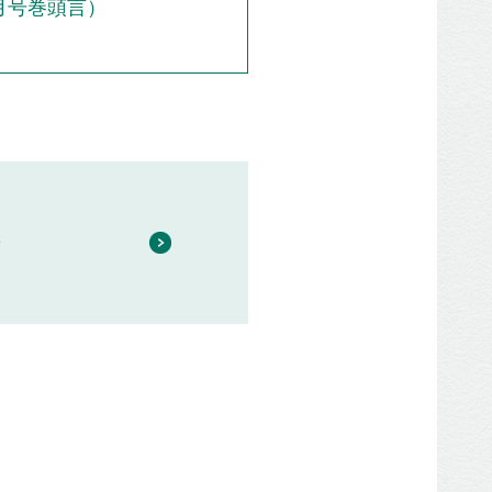
5⽉号巻頭⾔）
ジ