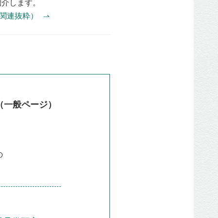
紹介します。
務関連抜粋）
（⼀般ページ）
の