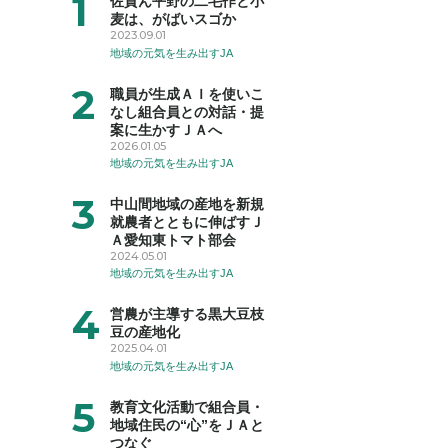
佐賀ん平野の二毛作と小
麦は、がばいスゴか
2023.09.01
地域の元気を生み出すJA
職員が生成ＡＩを使いこ
なし組合員との対話・提
案に生かすＪＡへ
2026.01.05
地域の元気を生み出すJA
中山間地域の産地を新規
就農者とともに伸ばすＪ
Ａ愛知東トマト部会
2024.05.01
地域の元気を生み出すJA
営農が主導する黒大豆枝
豆の産地化
2025.04.01
地域の元気を生み出すJA
教育文化活動で組合員・
地域住民の“心”をＪＡと
つなぐ