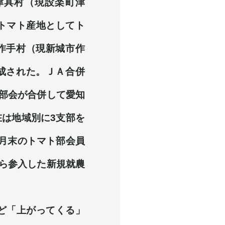
津具村（現設楽町津
トマト産地としてト
作手村（現新城市作
成された。ＪＡ合併
ト部会が合併して愛知
は地域別に3支部を
月末のトマト部会員
から参入した新規就農
ど「上がってくる」