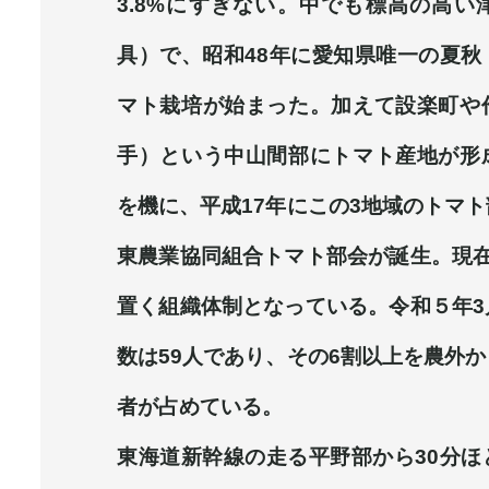
3.8%にすぎない。中でも標高の高い
具）で、昭和48年に愛知県唯一の夏秋
マト栽培が始まった。加えて設楽町や
手）という中山間部にトマト産地が形
を機に、平成17年にこの3地域のトマ
東農業協同組合トマト部会が誕生。現在
置く組織体制となっている。令和５年3
数は59人であり、その6割以上を農外
者が占めている。
東海道新幹線の走る平野部から30分ほ