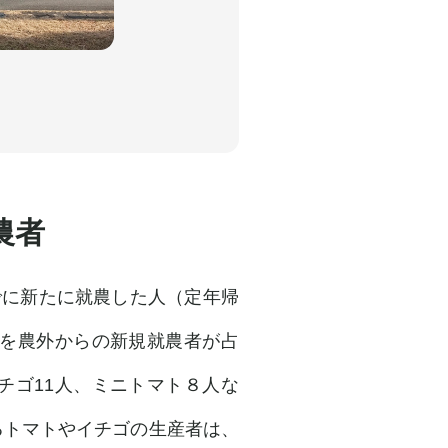
農者
でに新たに就農した人（定年帰
人を農外からの新規就農者が占
チゴ11人、ミニトマト８人な
るトマトやイチゴの生産者は、