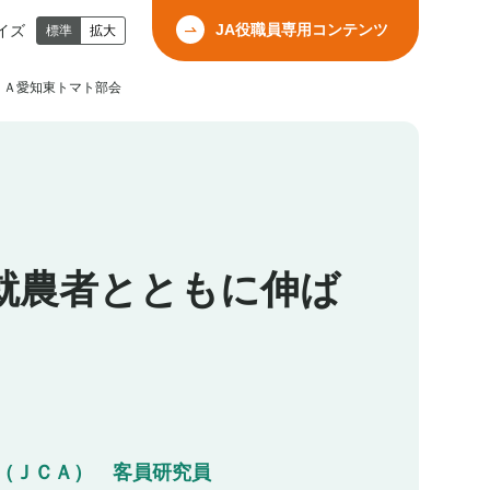
JA役職員専用コンテンツ
イズ
標準
拡大
ＪＡ愛知東トマト部会
就農者とともに伸ば
（ＪＣＡ） 客員研究員