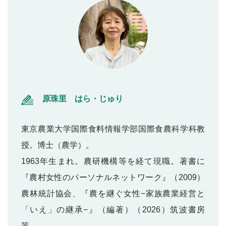
原珠里 はら・じゅり
東京農業大学国際食料情報学部国際食農科学科教
授。博士（農学）。
1963年生まれ。農研機構等を経て現職。著書に
『農村女性のパーソナルネットワーク』（2009）
農林統計協会、『農を継ぐ女性−家族農業経営と
「いえ」の継承−』（編著）（2026）筑波書房
等。