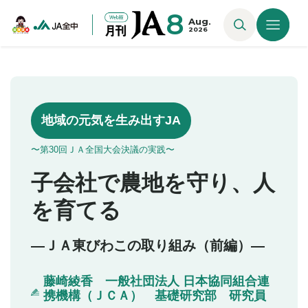
8
Aug.
2026
地域の元気を生み出すJA
〜第30回ＪＡ全国大会決議の実践〜
子会社で農地を守り、人
を育てる
―ＪＡ東びわこの取り組み（前編）―
藤崎綾香 一般社団法人 日本協同組合連
携機構（ＪＣＡ） 基礎研究部 研究員