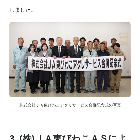
しました。
株式会社ＪＡ東びわこアグリサービス合併記念式の写真
3. (株)ＪＡ東びわこＡＳによ